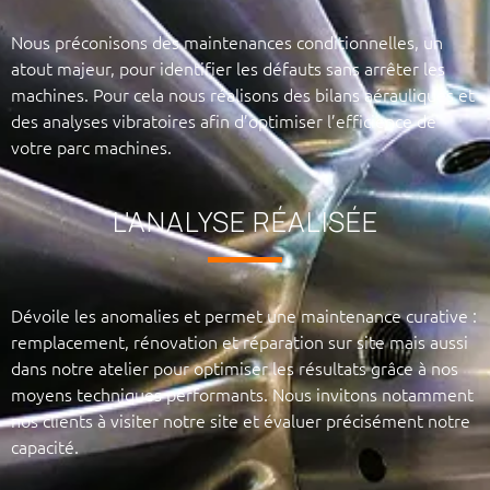
Nous préconisons des maintenances conditionnelles, un
atout majeur, pour identifier les défauts sans arrêter les
machines. Pour cela nous réalisons des bilans aérauliques et
des analyses vibratoires afin d’optimiser l’efficience de
votre parc machines.
L'ANALYSE RÉALISÉE
Dévoile les anomalies et permet une maintenance curative :
remplacement, rénovation et réparation sur site mais aussi
dans notre atelier pour optimiser les résultats grâce à nos
moyens techniques performants. Nous invitons notamment
nos clients à visiter notre site et évaluer précisément notre
capacité.