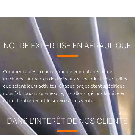
NOTRE EXPERTISE EN AÉRAULIQUE
Commence dès la conception de ventilateurs ou de
machines tournantes destinés aux sites industriels quelles
que soient leurs activités. Chaque projet étant spécifique
nous fabriquons sur-mesure, installons, gérons la mise en
route, l’entretien et le service après vente.
DANS L'INTERÊT DE NOS CLIENTS